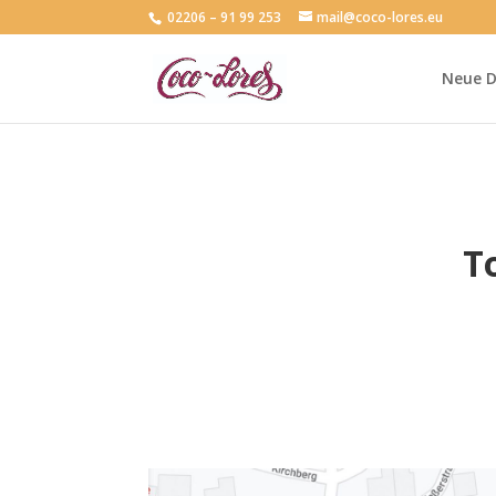
02206 – 91 99 253
mail@coco-lores.eu
Neue 
T